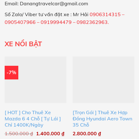
Email: Danangtravelcar@gmail.com
Số Zalo/ Viber tư vấn đặt xe : Mr Hải
0906314315 –
0905407966 – 0919994479 – 0982362963.
XE NỔI BẬT
-7%
[ HOT ] Cho Thuê Xe
[Trọn Gói ] Thuê Xe Hợp
Mazda 6 4 Chỗ [ Tự Lái ]
Đồng Hyundai Aero Town
Chỉ 1400K/Ngày
35 Chỗ
1.500.000
₫
1.400.000
₫
2.800.000
₫