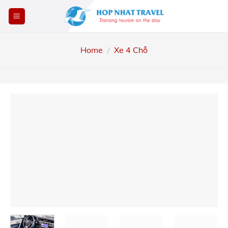
Skip
to
content
Home
/
Xe 4 Chỗ