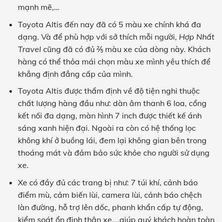
mạnh mẽ,…
Toyota Altis đến nay đã có 5 màu xe chính khá đa
dạng. Và để phù hợp với sở thích mỗi người,
Hợp Nhất
Travel
cũng đã có đủ ⅖ màu xe của dòng này. Khách
hàng có thể thỏa mái chọn màu xe mình yêu thích để
khẳng định đẳng cấp của mình.
Toyota Altis được thẩm định về độ tiện nghi thuộc
chất lượng hàng đầu như: dàn âm thanh 6 loa, cổng
kết nối đa dạng, màn hình 7 inch được thiết kế ánh
sáng xanh hiện đại. Ngoài ra còn có hệ thống lọc
không khí ở buồng lái, đem lại không gian bên trong
thoáng mát và đảm bảo sức khỏe cho người sử dụng
xe.
Xe có đầy đủ các trang bị như: 7 túi khí, cảnh báo
điểm mù, cảm biến lùi, camera lùi, cảnh báo chệch
làn đường, hỗ trợ lên dốc, phanh khẩn cấp tự động,
kiểm soát ổn định thân xe,…giúp quý khách hoàn toàn