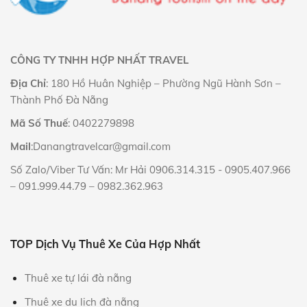
CÔNG TY TNHH HỢP NHẤT TRAVEL
Địa Chỉ
: 180 Hồ Huân Nghiệp – Phường Ngũ Hành Sơn –
Thành Phố Đà Nẵng
Mã Số Thuế
: 0402279898
Mail
:Danangtravelcar@gmail.com
Số Zalo/Viber Tư Vấn: Mr Hải
0906.314.315
-
0905.407.966
–
091.999.44.79
–
0982.362.963
TOP Dịch Vụ Thuê Xe Của Hợp Nhất
Thuê xe tự lái đà nẵng
Thuê xe du lịch đà nẵng