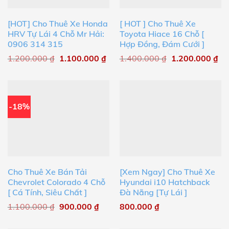
[HOT] Cho Thuê Xe Honda
[ HOT ] Cho Thuê Xe
HRV Tự Lái 4 Chỗ Mr Hải:
Toyota Hiace 16 Chỗ [
0906 314 315
Hợp Đồng, Đám Cưới ]
1.200.000
₫
1.100.000
₫
1.400.000
₫
1.200.000
₫
-18%
Cho Thuê Xe Bán Tải
[Xem Ngay] Cho Thuê Xe
Chevrolet Colorado 4 Chỗ
Hyundai i10 Hatchback
[ Cá Tính, Siêu Chất ]
Đà Nẵng [Tự Lái ]
1.100.000
₫
900.000
₫
800.000
₫