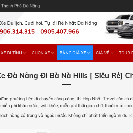
– Thành Phố Đà Nẵng
Xe Du lịch, Cưới hỏi, Tự lái Rẻ Nhất Đà Nẵng
906.314.315
-
0905.407.966
XE ĐI TỈNH
CHỌN XE
BẢNG GIÁ XE
GIÁ VÉ
TOUR 
e Đà Nẵng Đi Bà Nà Hills [ Siêu Rẻ] C
ững phương tiện di chuyển công cộng, thì Hợp Nhất Travel còn có d
miễn phí khăn nước, wifi khỏe, miễn phí thời gian chờ, thoải mái chec
ách hàng cả trong và ngoài nước. Không chỉ phát triển ngành du lịch