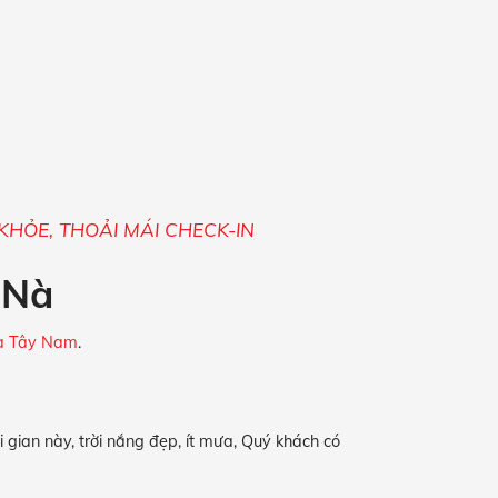
ỰC KHỎE, THOẢI MÁI CHECK-IN
 Nà
a Tây Nam
.
ời gian này, trời nắng đẹp, ít mưa, Quý khách có