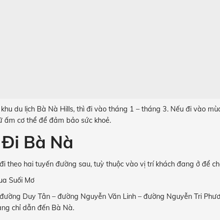
u du lịch Bà Nà Hills, thì đi vào tháng 1 – tháng 3. Nếu đi vào mùa
iữ ấm cơ thể để đảm bảo sức khoẻ.
Đi Bà Nà
 đi theo hai tuyến đường sau, tuỳ thuộc vào vị trí khách đang ở để 
ua Suối Mơ
– đường Duy Tân – đường Nguyễn Văn Linh – đường Nguyễn Tri Phươ
ảng chỉ dẫn đến Bà Nà.