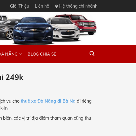
Giới Thiệu
Liên hệ
Hệ thống chi nhánh
ĐÀ NẴNG
BLOG CHIA SẺ
hỉ 249k
ịch vụ cho
thuê xe Đà Nẵng đi Bà Nà
đi riêng
k-in
 biển, các vị trí địa điểm tham quan cũng thu