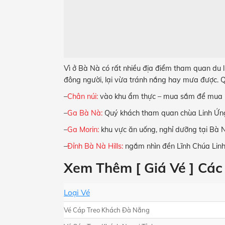
Vì ở Bà Nà có rất nhiều địa điểm tham quan du l
đông người, lại vừa tránh nắng hay mưa được. Qu
–
Chân núi:
vào khu ẩm thực – mua sắm để mua nh
–
Ga Bà Nà:
Quý khách tham quan chùa Linh Ứng
–
Ga Morin:
khu vực ăn uống, nghỉ dưỡng tại Bà 
–
Đỉnh Bà Nà Hills:
ngắm nhìn đền Lĩnh Chúa Linh 
Xem Thêm [ Giá Vé ] Các 
Loại Vé
Vé Cáp Treo Khách Đà Nẵng