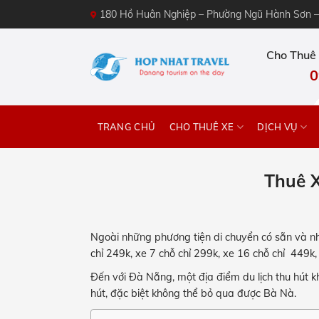
Skip
180 Hồ Huân Nghiệp – Phường Ngũ Hành Sơn 
to
content
Cho Thuê 
0
TRANG CHỦ
CHO THUÊ XE
DỊCH VỤ
Thuê X
Ngoài những phương tiện di chuyển có sẵn và nh
chỉ 249k, xe 7 chỗ chỉ 299k, xe 16 chỗ chỉ 449k, 
Đến với Đà Nẵng, một địa điểm du lịch thu hút kh
hút, đặc biệt không thể bỏ qua được Bà Nà.