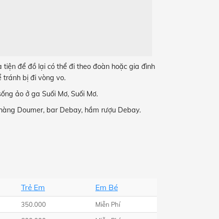
a tiện để đồ lại có thể đi theo đoàn hoặc gia đình
 tránh bị đi vòng vo.
ống ảo ở ga Suối Mơ, Suối Mơ.
 hàng Doumer, bar Debay, hầm rượu Debay.
Trẻ Em
Em Bé
350.000
Miễn Phí