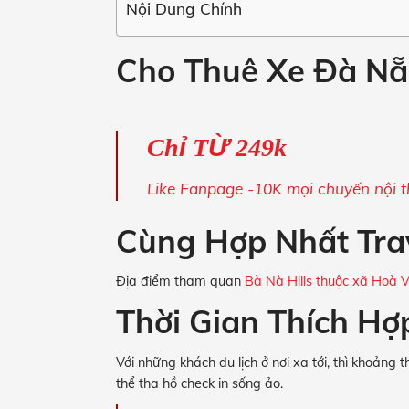
Nội Dung Chính
Cho Thuê Xe Đà Nẵ
Ch
ỉ
T
Ừ
249k
Like Fanpage -10K mọi chuyến nội 
Cùng Hợp Nhất Tra
Địa điểm tham quan
Bà Nà Hills thuộc xã Hoà 
Thời Gian Thích H
V
ới những khách du lịch ở nơi xa tới, thì khoảng 
thể tha hồ check in sống ảo.