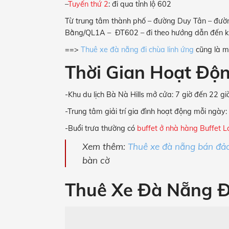
–
Tuyến thứ 2
: đi qua tỉnh lộ 602
Từ trung tâm thành phố – đường Duy Tân – đư
Bằng/QL1A – ĐT602 – đi theo hướng dẫn đến khu
==>
Thuê xe đà nẵng đi chùa linh ứng
cũng là mộ
Thời Gian Hoạt Độn
-Khu du lịch Bà Nà Hills mở cửa: 7 giờ đến 22 giờ
-Trung tâm giải trí gia đình hoạt động mỗi ngày:
-Buổi trưa thường có
buffet
ở nhà hàng Buffet 
Xem thêm:
Thuê xe đà nẵng bán đảo
bàn cờ
Thuê Xe Đà Nẵng Đ