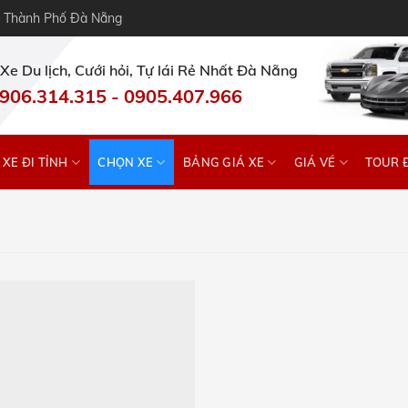
– Thành Phố Đà Nẵng
Xe Du lịch, Cưới hỏi, Tự lái Rẻ Nhất Đà Nẵng
906.314.315
-
0905.407.966
XE ĐI TỈNH
CHỌN XE
BẢNG GIÁ XE
GIÁ VÉ
TOUR 