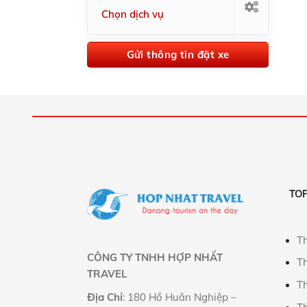
TOP
Th
CÔNG TY TNHH HỢP NHẤT
T
TRAVEL
T
Địa Chỉ
: 180 Hồ Huân Nghiệp –