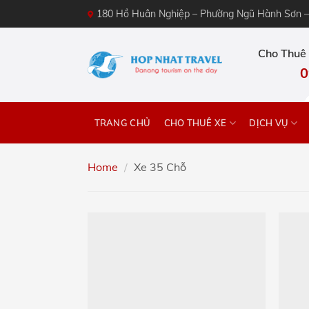
Skip
180 Hồ Huân Nghiệp – Phường Ngũ Hành Sơn 
to
content
Cho Thuê 
0
TRANG CHỦ
CHO THUÊ XE
DỊCH VỤ
Home
/
Xe 35 Chỗ