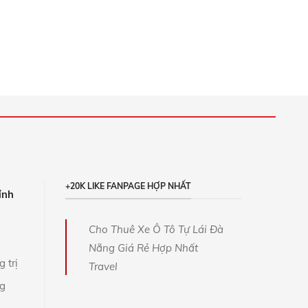
+20K LIKE FANPAGE HỢP NHẤT
ỉnh
Cho Thuê Xe Ô Tô Tự Lái Đà
Nẵng Giá Rẻ Hợp Nhất
 trị
Travel
ng