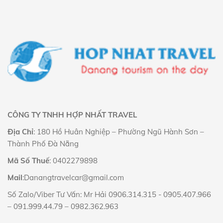
CÔNG TY TNHH HỢP NHẤT TRAVEL
Địa Chỉ
: 180 Hồ Huân Nghiệp – Phường Ngũ Hành Sơn –
Thành Phố Đà Nẵng
Mã Số Thuế
: 0402279898
Mail
:Danangtravelcar@gmail.com
Số Zalo/Viber Tư Vấn: Mr Hải
0906.314.315
-
0905.407.966
–
091.999.44.79
–
0982.362.963