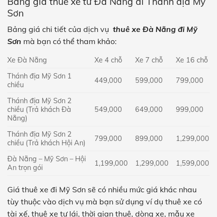
Bảng giá thuê xe từ Đà Nẵng đi Thánh địa Mỹ
Sơn
Bảng giá chi tiết của dịch vụ
thuê xe Đà Nẵng đi Mỹ
Sơn
mà bạn có thể tham khảo:
Xe Đà Nẵng
Xe 4 chỗ
Xe 7 chỗ
Xe 16 chỗ
Thánh địa Mỹ Sơn 1
449,000
599,000
799,000
chiều
Thánh địa Mỹ Sơn 2
chiều (Trả khách Đà
549,000
649,000
999,000
Nẵng)
Thánh địa Mỹ Sơn 2
799,000
899,000
1,299,000
chiều (Trả khách Hội An)
Đà Nẵng – Mỹ Sơn – Hội
1,199,000
1,299,000
1,599,000
An trọn gói
Giá thuê xe đi Mỹ Sơn sẽ có nhiều mức giá khác nhau
tùy thuộc vào dịch vụ mà bạn sử dụng ví dụ thuê xe có
tài xế, thuê xe tự lái, thời gian thuê, dòng xe, mẫu xe