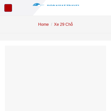
Skip
to
content
Home
/
Xe 29 Chỗ