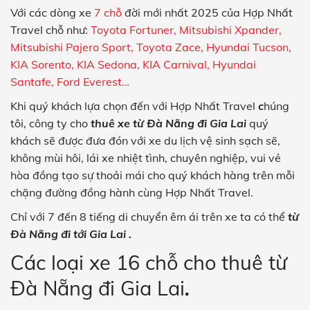
Với các dòng xe
7 chỗ
đời mới nhất 2025 của Hợp Nhất
Travel chỗ như:
Toyota Fortuner, Mitsubishi Xpander,
Mitsubishi Pajero Sport, Toyota Zace, Hyundai Tucson,
KIA Sorento, KIA Sedona, KIA Carnival, Hyundai
Santafe, Ford Everest…
Khi quý khách lựa chọn đến với Hợp Nhất Travel
c
húng
tôi, công ty cho
thuê xe từ Đà Nẵng đi Gia Lai
quý
khách sẽ được
đưa đón với xe du lịch vệ sinh sạch sẽ,
không mùi hôi, lái xe nhiệt tình, chuyên nghiệp, vui vẻ
hòa đồng tạo sự thoải mái cho quý khách hàng trên mỗi
chặng đường đồng hành cùng Hợp Nhất Travel.
Chỉ với 7 đến 8 tiếng di chuyển êm ái trên xe ta có thể
từ
Đà Nẵng đi tới Gia Lai .
Các loại xe 16 chỗ cho thuê từ
Đà Nẵng đi Gia Lai
.