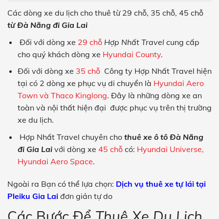
Các dòng xe du lịch cho thuê từ 29 chỗ, 35 chỗ, 45 chỗ
từ Đà Nẵng đi Gia Lai
Đối với dòng xe
29 chỗ
Hợp Nhất Travel
cung cấp
cho quý khách dòng xe
Hyundai County
.
Đối với dòng xe
35 chỗ
Công ty
Hợp Nhất Travel
hiện
tại có 2 dòng xe phục vụ di chuyển là
Hyundai Aero
Town và Thaco Kinglong
. Đây là những dòng xe an
toàn và nội thất hiện đại được phục vụ trên thị trường
xe du lịch.
Hợp Nhất Travel
chuyên cho
thuê xe ô tô Đà Nẵng
đi Gia Lai
với dòng xe
45 chỗ
có:
Hyundai Universe,
Hyundai Aero Space
.
Ngoài ra Bạn có thể lựa chọn:
Dịch vụ thuê xe tự lái tại
Pleiku Gia Lai
đơn giản tự do
Các Bước Để
Thuê Xe Du Lịch