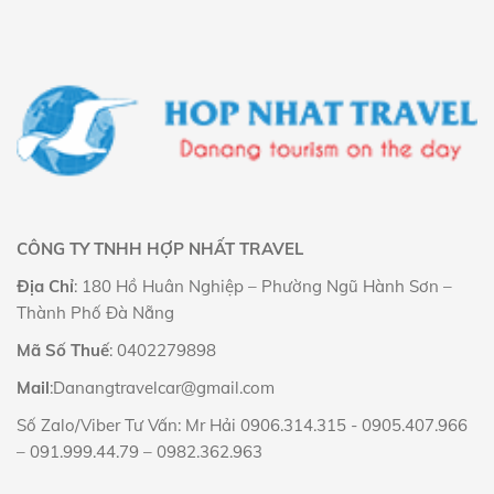
CÔNG TY TNHH HỢP NHẤT TRAVEL
Địa Chỉ
: 180 Hồ Huân Nghiệp – Phường Ngũ Hành Sơn –
Thành Phố Đà Nẵng
Mã Số Thuế
: 0402279898
Mail
:Danangtravelcar@gmail.com
Số Zalo/Viber Tư Vấn: Mr Hải
0906.314.315
-
0905.407.966
–
091.999.44.79
–
0982.362.963