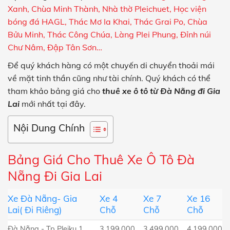
Xanh, Chùa Minh Thành, Nhà thờ Pleichuet, Học viện
bóng đá HAGL, Thác Mơ Ia Khai, Thác Grai Po, Chùa
Bửu Minh, Thác Công Chúa, Làng Plei Phung, Đỉnh núi
Chư Nâm, Đập Tân Sơn…
Để quý khách hàng có một chuyến di chuyển thoải mái
về mặt tinh thần cũng như tài chính. Quý khách có thể
tham khảo bảng giá cho
thuê xe ô tô từ Đà Nẵng đi Gia
Lai
mới nhất tại đây.
Nội Dung Chính
Bảng Giá Cho Thuê Xe Ô Tô Đà
Nẵng Đi Gia Lai
Xe Đà Nẵng- Gia
Xe 4
Xe 7
Xe 16
Lai( Đi Riêng)
Chỗ
Chỗ
Chỗ
Đà Nẵng - Tp Pleiku 1
3.199.000
3.499.000
4.199.000