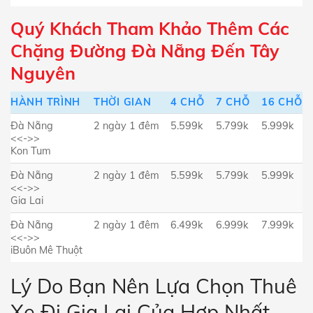
Quý Khách Tham Khảo Thêm Các
Chặng Đường Đà Nẵng Đến Tây
Nguyên
HÀNH TRÌNH
THỜI GIAN
4 CHỖ
7 CHỖ
16 CHỖ
Đà Nẵng
2 ngày 1 đêm
5.599k
5.799k
5.999k
<<->>
Kon Tum
Đà Nẵng
2 ngày 1 đêm
5.599k
5.799k
5.999k
<<->>
Gia Lai
Đà Nẵng
2 ngày 1 đêm
6.499k
6.999k
7.999k
<<->>
iBuôn Mê Thuột
Lý Do Bạn Nên Lựa Chọn Thuê
Xe Đi Gia Lai Của Hợp Nhất