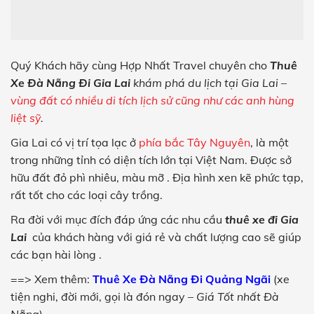
Quý Khách hãy cùng Hợp Nhất Travel chuyên cho
Thuê
Xe Đà Nẵng Đi Gia Lai
khám phá du lịch tại Gia Lai –
vùng đất có nhiều di tích lịch sử cũng như các anh hùng
liệt sỹ
.
Gia Lai có vị trí tọa lạc ở
phía bắc Tây Nguyên
, là một
trong những tỉnh có diện tích lớn tại Việt Nam. Được sở
hữu đất đỏ phì nhiêu, màu mỡ
. Địa hình xen kẽ phức tạp,
rất tốt cho các loại cây trồng.
Ra đời với mục đích đáp ứng các nhu cầu
thuê xe đi Gia
Lai
của khách hàng với giá rẻ và chất lượng cao sẽ giúp
các bạn hài lòng .
==> Xem thêm:
Thuê Xe Đà Nẵng Đi Quảng Ngãi
(xe
tiện nghi, đời mới, gọi là đón ngay –
Giá Tốt nhất Đà
Nẵng
)