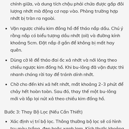
chính giữa, và dung tích chậu phải chứa được gấp đôi
lượng nhớt mà động cơ nạp vào. Phòng trường hợp
nhớt bị tràn ra ngoài.
Vặn ngược chiều kim đồng hồ để tháo nắp dầu. Chú ý
rằng nắp có biểu tượng dầu nhớt (oil) và đường kính
khoảng 5cm. Đặt nắp ở gần để không bị mất hay
quên.
Dùng cờ lê để tháo đai ốc xả nhớt và nới lỏng theo
chiều ngược kim đồng hồ. Khi bu-lông đã vặn được thì
nhanh chóng rời tay để tránh dính nhớt.
Chờ cho đến khi xả hết nhớt, mất khoảng 2-3 phút để
chảy hết hoàn toàn. Sau đó, thay thế một bu-lông
mới và lắp lại nút xả theo chiều kim đồng hồ.
Bước 3: Thay Bộ Lọc (Nếu Cần Thiết)
Xác định vị trí bộ lọc. Thông thường bộ lọc sẽ có hình
trụ màu trắng, đen hoặc xanh lam. Kích thước khoảng