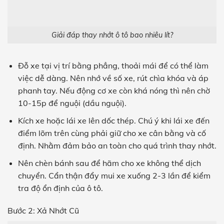
Giải đáp thay nhớt ô tô bao nhiêu lít?
Đỗ xe tại vị trí bằng phẳng, thoải mái để có thể làm
việc dễ dàng. Nên nhớ về số xe, rút chìa khóa và áp
phanh tay. Nếu động cơ xe còn khá nóng thì nên chờ
10-15p để nguội (dầu nguội).
Kích xe hoặc lái xe lên dốc thép. Chú ý khi lái xe đến
điểm lõm trên cùng phải giữ cho xe cân bằng và cố
định. Nhằm đảm bảo an toàn cho quá trình thay nhớt.
Nên chèn bánh sau để hãm cho xe không thể dịch
chuyển. Cẩn thận đẩy mui xe xuống 2-3 lần để kiểm
tra độ ổn định của ô tô.
Bước 2: Xả Nhớt Cũ