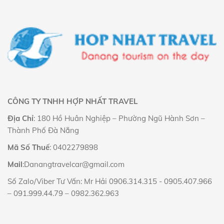
CÔNG TY TNHH HỢP NHẤT TRAVEL
Địa Chỉ
: 180 Hồ Huân Nghiệp – Phường Ngũ Hành Sơn –
Thành Phố Đà Nẵng
Mã Số Thuế
: 0402279898
Mail
:Danangtravelcar@gmail.com
Số Zalo/Viber Tư Vấn: Mr Hải
0906.314.315
-
0905.407.966
–
091.999.44.79
–
0982.362.963