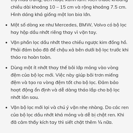
chiều dài khoảng 10 – 15 cm và rộng khoảng 7.5 cm.
Hình dáng khá giống một lon bia lớn.
Một số dòng xe như Mercedes, BMW, Volvo có bộ lọc
hay hộp dầu nhớt riêng thay vì vặn tay.
Vặn phần lọc dầu nhớt theo chiều ngược kim đồng hồ.
Phải đảm bảo đã để chậu xả bên dưới bộ lọc trước khi
tháo ra hoàn toàn.
Dùng một ít nhớt thay thế bôi lớp mỏng vào vòng
đệm của bộ lọc mới. Việc này giúp bôi trơn miếng
đệm và tạo ra vòng đệm tốt cho bộ lọc. Đảm bảo
hoạt động ổn định và dễ dàng tháo lắp cho bộ lọc
nhớt lần sau.
Vặn bộ lọc mới lại và chú ý vặn nhẹ nhàng. Do các ren
của bộ lọc dầu nhớt khá mỏng và dễ bị chật ren. Khi
đã cảm thấy kích tay thì siết chặt thêm ¼ nữa.